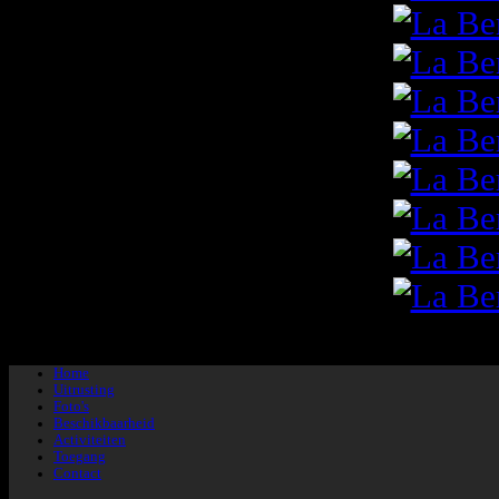
/
Home
Uitrusting
Foto's
Beschikbaarheid
Activiteiten
Toegang
Contact