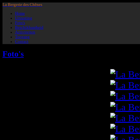
La Bergerie des Chênes
Home
Uitrusting
Foto's
Beschikbaarheid
Activiteiten
Toegang
Contact
Foto's